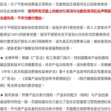
告法，为了不影响消费者正常购买，页面明显区域我司在已经排查修改，
并在此郑重声明：
我司所有页面上的绝对化用词与功能性用词在此声明前
全部失效，不作为赔付理由。
对于不明显区域和未检查到区域，会逐步进行修改完善。但人工排查并不
能保证100%的排查完整，我司不接受并且不妥协以任何形式的极限用词
赔付要求及打假名义进行网络欺诈，请为真正的消费者让路，维权是双向
的。望新老客户理解支持并联系客服帮助完善。
★ 法律声明：根据《广告法》和工商部门指示，特别提醒本产品标题纯
属运营和技术引流需要而设，并非产品功效宣传，请勿断章取义，另根据
《中华人民共和国消费者权益保护法》第十五条产品宣传的真实性要求及
《广告法》、《消毒产品标签说明书管理规范》、《医疗器械监督管理条
例》等法律法规的要求规定。
★ 我司承诺：所售产品为官方授权，产品实际配方（结构）与产品包装
或说明书所述一致，页面标题仅仅只是为了迎合买家搜索习惯而使用的关
键词，不代表产品本身的实际功效与特性，页面图文视频等信息仅为优化